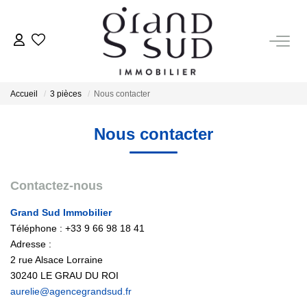
NOS BIENS À LA VENTE
Accueil
3 pièces
Nous contacter
NOS LOCATIONS
Nous contacter
Nos Locations Annuelles
Nos Locations Vacances
Contactez-nous
Service De Conciergerie Bord De Mer
Grand Sud Immobilier
Téléphone :
+33 9 66 98 18 41
NOS SERVICES
Adresse :
2 rue Alsace Lorraine
Service Syndic
30240
LE GRAU DU ROI
aurelie@agencegrandsud.fr
Service Gestion