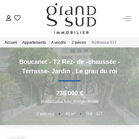
NOS BIENS À LA VENTE
Accueil
Appartements
A vendre
2 pièces
Référence 577
NOS LOCATIONS
Boucanet - T2 Rez- de -chaussée -
Nos Locations Annuelles
Terrasse- Jardin
,
Le grau du roi
Nos Locations Vacances
Service De Conciergerie Bord De Mer
235 000 €
product.price.fees_charges.teaser
NOS SERVICES
2
pièce(s)
•
40
m²
•
Réf : 577
Service Syndic
Service Gestion
A vendre