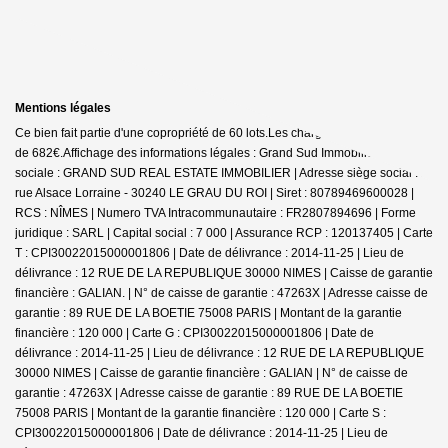
Mentions légales
Ce bien fait partie d'une copropriété de 60 lots.Les charges annuelles sont
de 682€.
Affichage des informations légales : Grand Sud Immobilier | Raison
sociale : GRAND SUD REAL ESTATE IMMOBILIER | Adresse siège social : 2
rue Alsace Lorraine - 30240 LE GRAU DU ROI | Siret : 80789469600028 |
RCS : NÎMES | Numero TVA Intracommunautaire : FR2807894696 | Forme
juridique : SARL | Capital social : 7 000 | Assurance RCP : 120137405 |
Carte
T : CPI30022015000001806 | Date de délivrance : 2014-11-25 | Lieu de
délivrance : 12 RUE DE LA REPUBLIQUE 30000 NIMES | Caisse de garantie
financière : GALIAN. | N° de caisse de garantie : 47263X | Adresse caisse de
garantie : 89 RUE DE LA BOETIE 75008 PARIS | Montant de la garantie
financière : 120 000 | Carte G : CPI30022015000001806 | Date de
délivrance : 2014-11-25 | Lieu de délivrance : 12 RUE DE LA REPUBLIQUE
30000 NIMES | Caisse de garantie financière : GALIAN | N° de caisse de
garantie : 47263X | Adresse caisse de garantie : 89 RUE DE LA BOETIE
75008 PARIS | Montant de la garantie financière : 120 000 | Carte S :
CPI30022015000001806 | Date de délivrance : 2014-11-25 | Lieu de