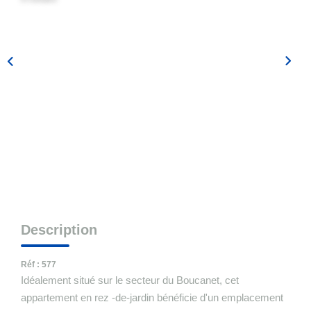
ESTIMER VOTRE BIEN
NOTRE AGENCE
Notre Équipe
CONTACT
EXTRANET
Description
Syndic
Comptabilité Propriétaires De Locations Saisonnières
Réf : 577
Idéalement situé sur le secteur du Boucanet, cet
appartement en rez -de-jardin bénéficie d'un emplacement