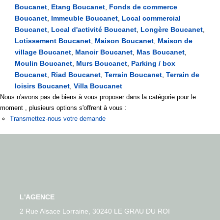
Boucanet
,
Etang Boucanet
,
Fonds de commerce
ESTIMER VOTRE BIEN
Boucanet
,
Immeuble Boucanet
,
Local commercial
Boucanet
,
Local d'activité Boucanet
,
Longère Boucanet
,
Lotissement Boucanet
,
Maison Boucanet
,
Maison de
NOTRE AGENCE
village Boucanet
,
Manoir Boucanet
,
Mas Boucanet
,
Moulin Boucanet
,
Murs Boucanet
,
Parking / box
Notre Équipe
Boucanet
,
Riad Boucanet
,
Terrain Boucanet
,
Terrain de
loisirs Boucanet
,
Villa Boucanet
Nous n'avons pas de biens à vous proposer dans la catégorie pour le
CONTACT
moment , plusieurs options s'offrent à vous :
Transmettez-nous votre demande
EXTRANET
Syndic
Comptabilité Propriétaires De Locations Saisonnières
L'AGENCE
2 Rue Alsace Lorraine, 30240 LE GRAU DU ROI