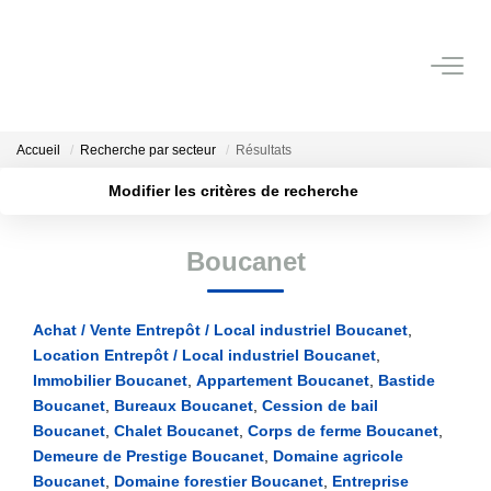
NOS BIENS À LA VENTE
Accueil
Recherche par secteur
Résultats
NOS LOCATIONS
Modifier les critères de recherche
Nos Locations Annuelles
Localisation
Type de transaction
Surface min
Boucanet
Nos Locations Vacances
Type de bien
Plus de critères
Budget max
Service De Conciergerie Bord De Mer
Achat / Vente Entrepôt / Local industriel Boucanet
,
Créer une alerte
Location Entrepôt / Local industriel Boucanet
,
NOS SERVICES
Immobilier Boucanet
,
Appartement Boucanet
,
Bastide
Boucanet
,
Bureaux Boucanet
,
Cession de bail
Service Syndic
Boucanet
,
Chalet Boucanet
,
Corps de ferme Boucanet
,
Service Gestion
Demeure de Prestige Boucanet
,
Domaine agricole
Boucanet
,
Domaine forestier Boucanet
,
Entreprise